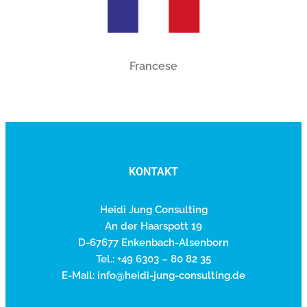
Francese
KONTAKT
Heidi Jung Consulting
An der Haarspott 19
D-67677 Enkenbach-Alsenborn
Tel.: +49 6303 – 80 82 35
E-Mail: info@heidi-jung-consulting.de